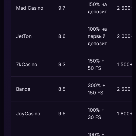
150% на
Mad Casino
9.7
2 500+
депозит
100% на
JetTon
8.6
первый
2 000+
депозит
150% +
7kCasino
9.3
1 500+
50 FS
300% +
Banda
8.5
2 500+
150 FS
100% +
JoyCasino
9.6
1 800+
30 FS
100% +