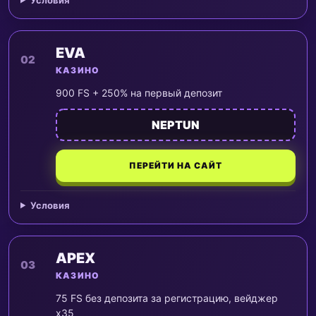
EVA
02
КАЗИНО
900 FS + 250% на первый депозит
NEPTUN
ПЕРЕЙТИ НА САЙТ
Условия
APEX
03
КАЗИНО
75 FS без депозита за регистрацию, вейджер
x35