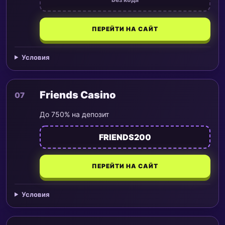
ПЕРЕЙТИ НА САЙТ
Условия
Friends Casino
07
До 750% на депозит
FRIENDS200
ПЕРЕЙТИ НА САЙТ
Условия