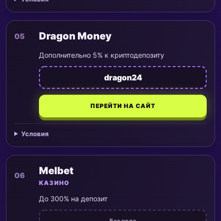
Dragon Money
05
Дополнительно 5% к криптодепозиту
dragon24
ПЕРЕЙТИ НА САЙТ
Условия
Melbet
06
КАЗИНО
До 300% на депозит
Без кода