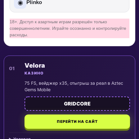
◉
Plinko
18+. Доступ к азартным играм разрешён только
совершеннолетним. Играйте осознанно и контролируйте
расходы.
Velora
01
КАЗИНО
75 FS, вейджер x35, отыгрыш за реал в Aztec
Gems Mobile
GRIDCORE
ПЕРЕЙТИ НА САЙТ
Условия