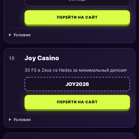
ПЕРЕЙТИ НА САЙТ
Условия
Joy Casino
15
30 FS в Zeus vs Hades за минимальный депозит
JOY2026
ПЕРЕЙТИ НА САЙТ
Условия