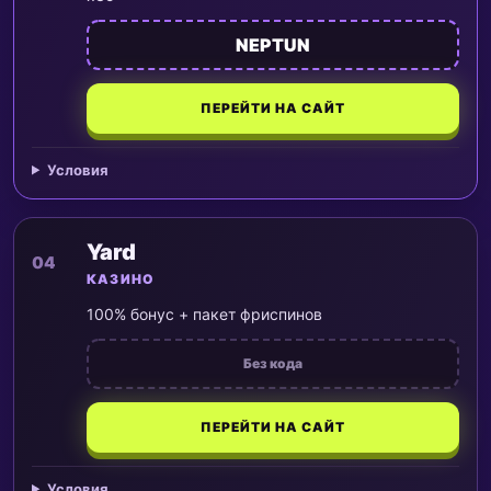
NEPTUN
ПЕРЕЙТИ НА САЙТ
Условия
Yard
04
КАЗИНО
100% бонус + пакет фриспинов
Без кода
ПЕРЕЙТИ НА САЙТ
Условия