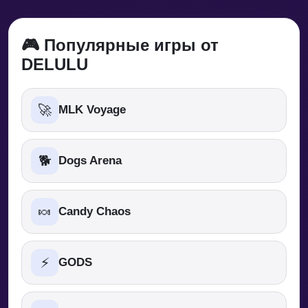
🎮 Популярные игры от
DELULU
🚀
MLK Voyage
🐕
Dogs Arena
🍬
Candy Chaos
⚡
GODS