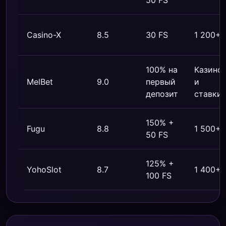
Casino-X
8.5
30 FS
1 200+
100% на
Казино
MelBet
9.0
первый
и
депозит
ставки
150% +
Fugu
8.8
1 500+
50 FS
125% +
YohoSlot
8.7
1 400+
100 FS