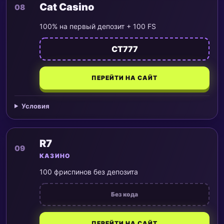
Cat Casino
08
100% на первый депозит + 100 FS
CT777
ПЕРЕЙТИ НА САЙТ
Условия
R7
09
КАЗИНО
100 фриспинов без депозита
Без кода
ПЕРЕЙТИ НА САЙТ