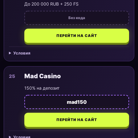
До 200 000 RUB + 250 FS
Без кода
ПЕРЕЙТИ НА САЙТ
Условия
Mad Casino
25
150% на депозит
mad150
ПЕРЕЙТИ НА САЙТ
Условия