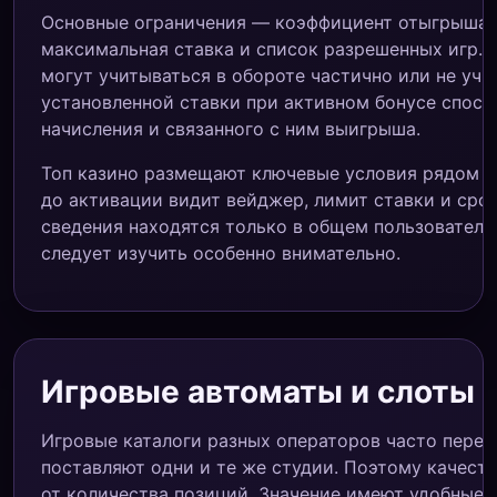
Основные ограничения — коэффициент отыгрыша, 
максимальная ставка и список разрешенных игр. 
могут учитываться в обороте частично или не уч
установленной ставки при активном бонусе спосо
начисления и связанного с ним выигрыша.
Топ казино размещают ключевые условия рядом с
до активации видит вейджер, лимит ставки и срок
сведения находятся только в общем пользователь
следует изучить особенно внимательно.
Игровые автоматы и слоты 
Игровые каталоги разных операторов часто перес
поставляют одни и те же студии. Поэтому качеств
от количества позиций. Значение имеют удобные ф