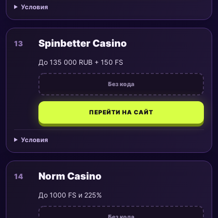
Условия
Spinbetter Casino
13
До 135 000 RUB + 150 FS
Без кода
ПЕРЕЙТИ НА САЙТ
Условия
Norm Casino
14
До 1000 FS и 225%
Без кода