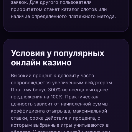
заявок. Для другого пользователя
приоритетом станет каталог слотов или
наличие определенного платежного метода.
Условия у популярных
онлайн казино
Высокий процент к депозиту часто
сопровождается увеличенным вейджером.
Поэтому бонус 300% не всегда выгоднее
предложения на 100%. Практическая
ценность зависит от начисленной суммы,
коэффициента отыгрыша, максимальной
ставки, срока действия и процента, с
которым выбранные игры учитываются в
обороте. У популярных онлайн казино эти